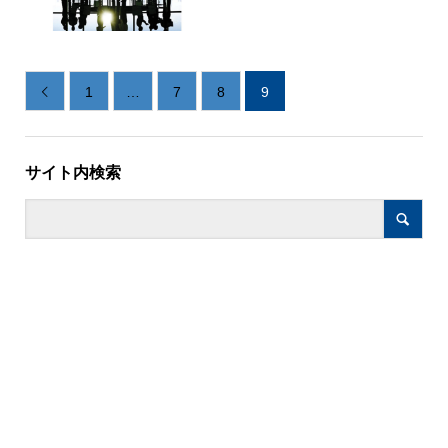
1
…
7
8
9

サイト内検索