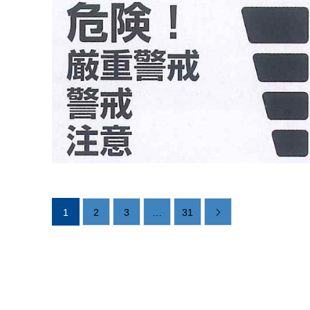
1
2
3
…
31
