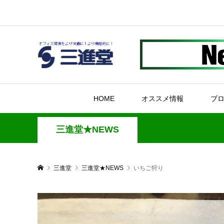
HOME
オススメ情報
ブ
三進堂★NEWS
三進堂
三進堂★NEWS
いちご狩り