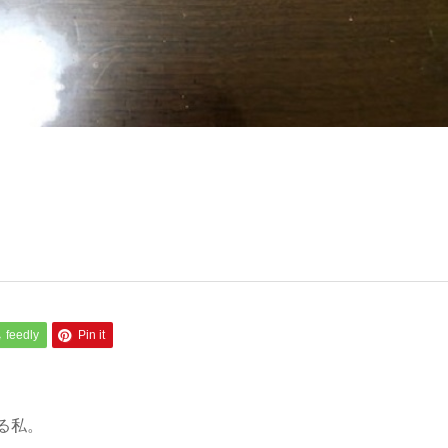
feedly
Pin it
る私。