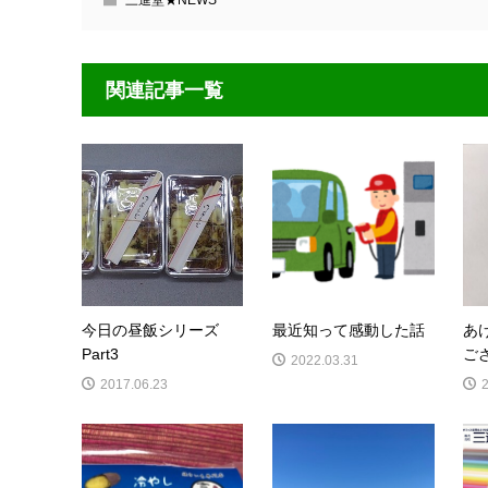
三進堂★NEWS
関連記事一覧
今日の昼飯シリーズ
最近知って感動した話
あ
Part3
ご
2022.03.31
2017.06.23