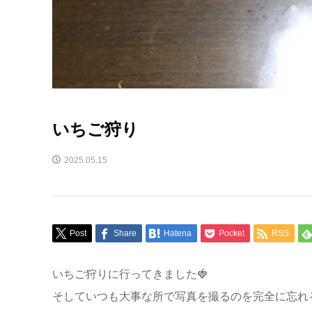
いちご狩り
2025.05.15
Post
Share
Hatena
Pocket
RSS
いちご狩りに行ってきました🍓
そしていつも大事な所で写真を撮るのを完全に忘れ