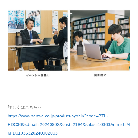
詳しくはこちらへ
https://www.sanwa.co.jp/product/syohin?code=BTL-
RDC36&sdmail=20240902&cust=2194&sales=10363&mmid=M
MID01036320240902003