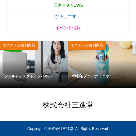
三進堂★NEWS
ひろしです…
イベント情報
オススメの便利商品
オススメの便利商品
フェルトデスクトップパネル
🐶喫茶プニラボ ミニボー...
株式会社三進堂
Copyright ©
株式会社三進堂. All Rights Reserved.