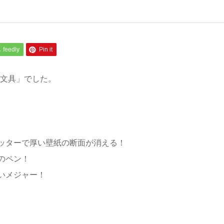
feedly
Pin it
ロ文具」でした。
ッターで厚い壁紙の断面が消える！
のペン！
いメジャー！