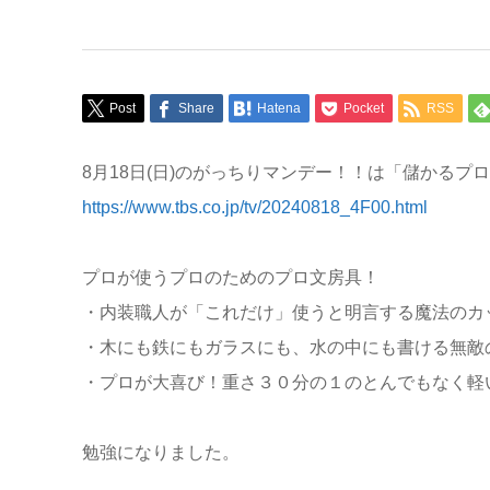
Post
Share
Hatena
Pocket
RSS
8月18日(日)のがっちりマンデー！！は「儲かるプ
https://www.tbs.co.jp/tv/20240818_4F00.html
プロが使うプロのためのプロ文房具！
・内装職人が「これだけ」使うと明言する魔法のカ
・木にも鉄にもガラスにも、水の中にも書ける無敵
・プロが大喜び！重さ３０分の１のとんでもなく軽
勉強になりました。