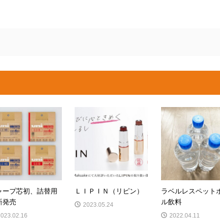
ャープ芯初、詰替用
ＬＩＰＩＮ（リピン）
ラベルレスペット
新発売
ル飲料
2023.05.24
2023.02.16
2022.04.11