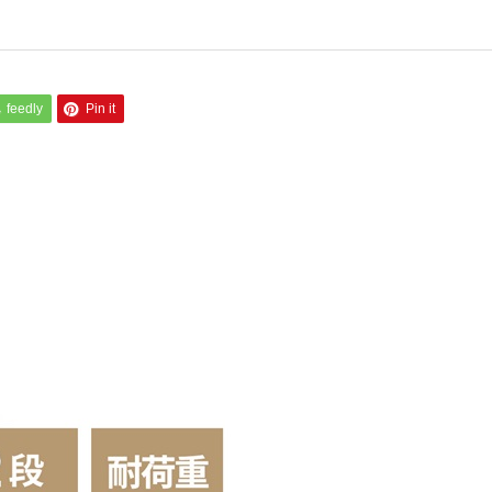
feedly
Pin it