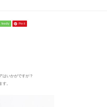
feedly
Pin it
アはいかがですが？
ます。