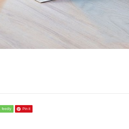
feedly
Pin it