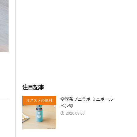
注目記事
🐶喫茶プニラボ ミニボール
オススメの便利
ペン🦊
商品
2026.08.06