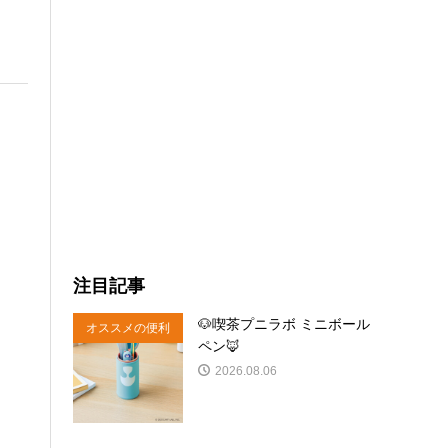
注目記事
🐶喫茶プニラボ ミニボール
オススメの便利
ペン🦊
商品
2026.08.06