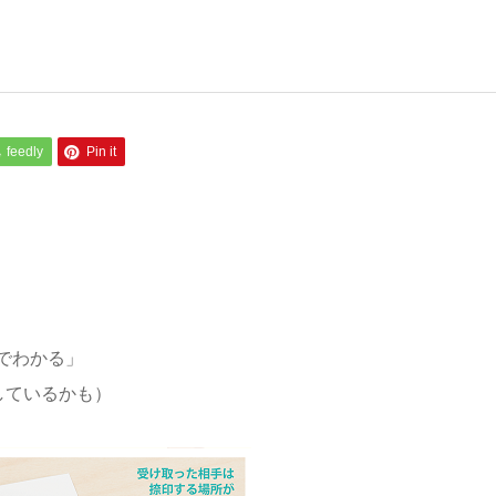
feedly
Pin it
でわかる」
しているかも）