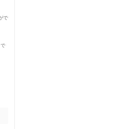
がで
とで