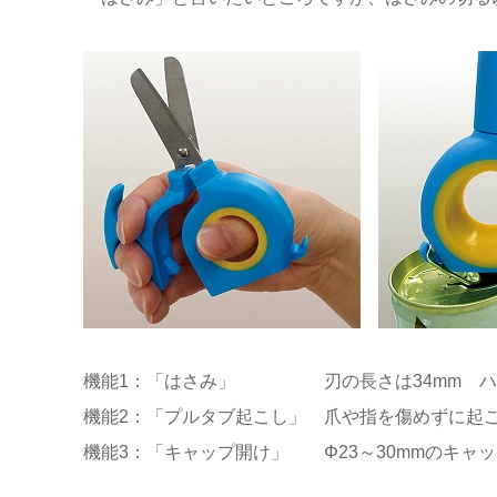
機能1：「はさみ」 刃の長さは34mm ハサ
機能2：「プルタブ起こし」 爪や指を傷めずに起
機能3：「キャップ開け」 Φ23～30mmのキャ