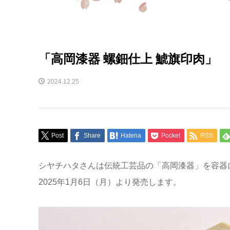
「高岡漆器 螺鈿仕上 鯱旗印肉」
2024.12.25
Post
Share
Hatena
Pocket
RSS
シヤチハタさんは伝統工芸品の「高岡漆器」を容器
2025年1月6日（月）より発売します。