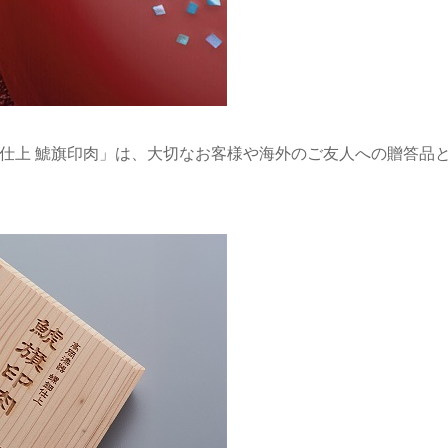
鈿仕上 鯱旗印肉」は、大切なお客様や海外のご友人への贈答品