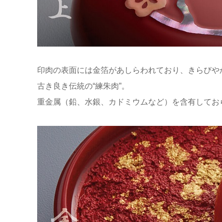
印肉の表面には金箔があしらわれており、きらびや
古き良き伝統の“練朱肉”。
重金属（鉛、水銀、カドミウムなど）を含有してお