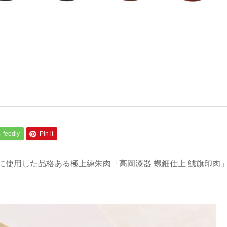
feedly
Pin it
に使用した品格ある極上練朱肉「高岡漆器 螺鈿仕上 鯱旗印肉